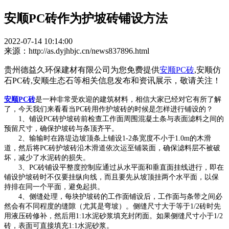
安顺PC砖作为护坡砖铺设方法
2022-07-14 10:14:00
来源：http://as.dyjhbjc.cn/news837896.html
贵州德益久环保建材有限公司为您免费提供
安顺PC砖
,安顺仿
石PC砖,安顺生态石等相关信息发布和资讯展示，敬请关注！
安顺PC砖
是一种非常受欢迎的建筑材料，相信大家已经对它有所了解
了，今天我们来看看当PC砖用作护坡砖的时候是怎样进行铺设的？
1、铺设PC砖护坡砖前检查工作面周围混凝土条与表面滤料之间的
预留尺寸，确保护坡砖与条顶齐平。
2、输输时在路堤边坡顶条上铺设1-2条宽度不小于1.0m的木滑
道，然后将PC砖护坡砖沿木滑道依次运至铺装面，确保滤料层不被破
坏，减少了水泥砖的损失。
3、PC砖铺设平整度控制应通过从水平面和垂直面挂线进行，即在
铺设护坡砖时不仅要挂纵向线，而且要先从坡顶挂两个水平面，以保
持排在同一个平面，避免起拱。
4、侧缝处理，每块护坡砖的工作面铺设后，工作面与条带之间必
然会有不同程度的缝隙（尤其是弯坡）。侧缝尺寸大于等于1/2砖时先
用液压砖修补，然后用1:1水泥砂浆填充封闭面。如果侧缝尺寸小于1/2
砖，表面可直接填充1:1水泥砂浆。