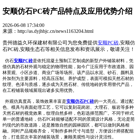
安顺仿石PC砖产品特点及应用优势介绍
2026-06-08 17:34:00
来源：http://as.dyjhbjc.cn/news1163204.html
贵州德益久环保建材有限公司为您免费提供
安顺PC砖
,安顺仿
石PC砖,安顺生态石等相关信息发布和资讯展示，敬请关注！
仿石
安顺PC砖
是依托混凝土预制工艺制成的新型户外铺装材料，凭
借仿真的石材外观与稳定的物理性能，如今广泛应用于市政道路、园
林景观、小区步道、商业广场等场所。该产品以水泥、砂石、颜料及
外加剂为主要原料，经高压压制、养护成型，表面可模拟天然石材的
纹理、色泽与质感，逐步成为天然石材、传统地砖的常用替代产品，
在工程铺装领域展现出诸多实用优势。
外观仿真度高，装饰效果丰富是
安顺仿石PC砖
的一大亮点。通过配
色、模具与表面处理工艺，它可以复刻花岗岩、大理石、板岩等多种
天然石材的视觉效果，纹理自然多样，色彩选择范围广。不同于样式
单一的普通地砖，仿石PC砖能够适配不同的景观设计风格，无论是简
约现代的市政道路，还是雅致自然的园林园区，都可以做到风格相
融。同时产品规格齐全，可制作多种尺寸与造型，方便设计师搭配组
合，打造层次丰富的铺装场景，兼顾美观性与设计灵活性。