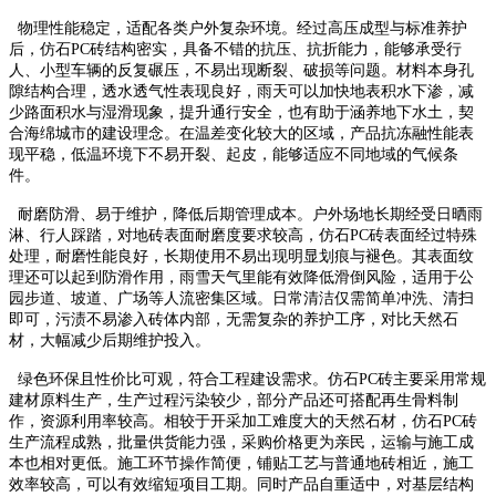
物理性能稳定，适配各类户外复杂环境。经过高压成型与标准养护
后，仿石PC砖结构密实，具备不错的抗压、抗折能力，能够承受行
人、小型车辆的反复碾压，不易出现断裂、破损等问题。材料本身孔
隙结构合理，透水透气性表现良好，雨天可以加快地表积水下渗，减
少路面积水与湿滑现象，提升通行安全，也有助于涵养地下水土，契
合海绵城市的建设理念。在温差变化较大的区域，产品抗冻融性能表
现平稳，低温环境下不易开裂、起皮，能够适应不同地域的气候条
件。
耐磨防滑、易于维护，降低后期管理成本。户外场地长期经受日晒雨
淋、行人踩踏，对地砖表面耐磨度要求较高，仿石PC砖表面经过特殊
处理，耐磨性能良好，长期使用不易出现明显划痕与褪色。其表面纹
理还可以起到防滑作用，雨雪天气里能有效降低滑倒风险，适用于公
园步道、坡道、广场等人流密集区域。日常清洁仅需简单冲洗、清扫
即可，污渍不易渗入砖体内部，无需复杂的养护工序，对比天然石
材，大幅减少后期维护投入。
绿色环保且性价比可观，符合工程建设需求。仿石PC砖主要采用常规
建材原料生产，生产过程污染较少，部分产品还可搭配再生骨料制
作，资源利用率较高。相较于开采加工难度大的天然石材，仿石PC砖
生产流程成熟，批量供货能力强，采购价格更为亲民，运输与施工成
本也相对更低。施工环节操作简便，铺贴工艺与普通地砖相近，施工
效率较高，可以有效缩短项目工期。同时产品自重适中，对基层结构