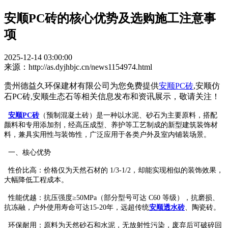
安顺PC砖的核心优势及选购施工注意事
项
2025-12-14 03:00:00
来源：http://as.dyjhbjc.cn/news1154974.html
贵州德益久环保建材有限公司为您免费提供
安顺PC砖
,安顺仿
石PC砖,安顺生态石等相关信息发布和资讯展示，敬请关注！
安顺PC砖
（预制混凝土砖）是一种以水泥、砂石为主要原料，搭配
颜料和专用添加剂，经高压成型、养护等工艺制成的新型建筑装饰材
料，兼具实用性与装饰性，广泛应用于各类户外及室内铺装场景。
一、核心优势
性价比高：价格仅为天然石材的 1/3-1/2，却能实现相似的装饰效果，
大幅降低工程成本。
性能优越：抗压强度≥50MPa（部分型号可达 C60 等级），抗磨损、
抗冻融，户外使用寿命可达15-20年，远超传统
安顺透水砖
、陶瓷砖。
环保耐用：原料为天然砂石和水泥，无放射性污染，废弃后可破碎回