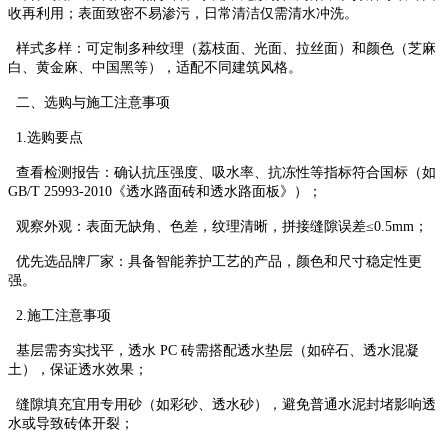
收再利用；表面致密不易渗污，日常清洁仅需清水冲洗。
样式多样：可定制多种纹理（荔枝面、光面、拉丝面）和颜色（芝麻
白、黄金麻、中国黑等），适配不同建筑风格。
二、选购与施工注意事项
1.选购要点
查看检测报告：确认抗压强度、吸水率、抗冻性等指标符合国标（如
GB/T 25993-2010《透水路面砖和透水路面板》）；
观察外观：表面无缺角、色差，纹理清晰，拼接缝隙误差≤0.5mm；
优先选品牌厂家：具备智能养护工艺的产品，颜色和尺寸稳定性更
强。
2.施工注意事项
基层需夯实找平，透水 PC 砖需搭配透水垫层（如碎石、透水混凝
土），保证透水效果；
缝隙填充宜用专用砂（如彩砂、透水砂），避免普通水泥封堵影响透
水或导致砖体开裂；