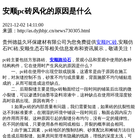
安顺pc砖风化的原因是什么
2021-12-02 14:11:00
来源：http://as.dyjhbjc.cn/news730305.html
贵州德益久环保建材有限公司为您免费提供
安顺PC砖
,安顺仿
石PC砖,安顺生态石等相关信息发布和资讯展示，敬请关注！
pc砖主要包括方形路砖、
安顺路沿石
，景观小品和景观中使用的各种
结构构件，它在使用时产生风化的原因是什么？
一、pc砖在使用中出现空鼓或脱落，这通常是由于原因在施工
时，对灰缝控制不当，砂浆不均匀或质量差，背面施胶不均匀铺贴造
成的，从而可能造成这些缺点。
二、后期裂缝主要是指pc砖釉面经过一段时间的铺装后出现的微
小裂缝，可以渗透到油墨等染料溶液中，这种缺点在使用环境湿度较
高时容易出现。原因有两个：
1.如果pc砖的内部质量有问题，我们需要知道，如果砖的抗裂性能
达不到标准要求，在潮湿的环境中铺设一段时间后，釉面会因内应力
的作用而开裂。这种原因引起的裂缝分布均匀，没有一定的规律性。
在不同的领域，只要使用条件相同或相似，开裂的概率就会相同。
2.由于施工因素，pc砖地区的预制结构、砂浆配比和摊铺方法往往
会造成后期裂缝。如果房间里埋有隐藏的线路，埋线的深度太浅，可