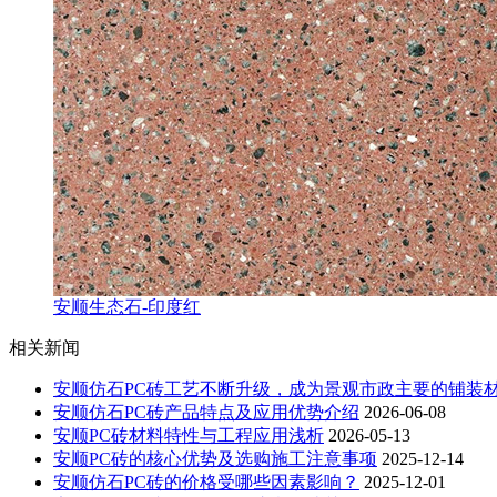
安顺生态石-印度红
相关新闻
安顺仿石PC砖工艺不断升级，成为景观市政主要的铺装
安顺仿石PC砖产品特点及应用优势介绍
2026-06-08
安顺PC砖材料特性与工程应用浅析
2026-05-13
安顺PC砖的核心优势及选购施工注意事项
2025-12-14
安顺仿石PC砖的价格受哪些因素影响？
2025-12-01