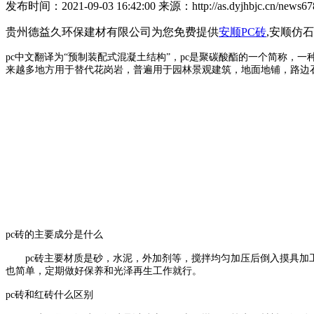
发布时间：2021-09-03 16:42:00 来源：http://as.dyjhbjc.cn/news678
贵州德益久环保建材有限公司为您免费提供
安顺PC砖
,安顺仿
pc中文翻译为“预制装配式混凝土结构”，pc是聚碳酸酯的一个简称
来越多地方用于替代花岗岩，普遍用于园林景观建筑，地面地铺，路边
pc砖的主要成分是什么
pc砖主要材质是砂，水泥，外加剂等，搅拌均匀加压后倒入摸具加工
也简单，定期做好保养和光泽再生工作就行。
pc砖和红砖什么区别