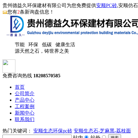
贵州德益久环保建材有限公司为您免费提供
安顺PC砖
,安顺仿
您有
2
条新询盘信息！
节能 环保 低碳 健康生活
源天然之石，铸世界之美
免费咨询热线
18208570585
首页
公司简介
产品中心
工程案例
新闻中心
联系我们
热门关键词：
安顺生态环保pc砖
安顺生态石-芝麻黑-荔枝面
站内
站外