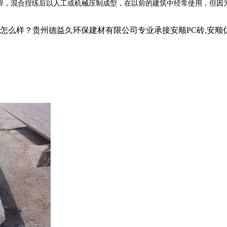
，混合捏练后以人工或机械压制成型，在以前的建筑中经常使用，但因
？贵州德益久环保建材有限公司专业承接安顺PC砖,安顺仿石PC砖,