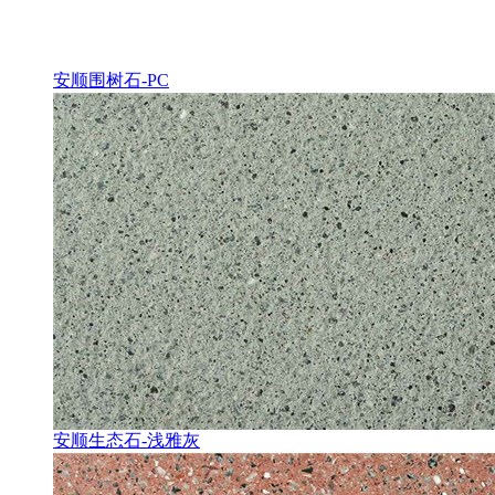
安顺围树石-PC
安顺生态石-浅雅灰