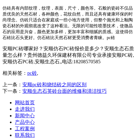
仿砖具有内部纹理，纹理，表面，尺寸，颜色等。石般的瓷砖不仅品
质优良的天然石材，各种颜色，花纹自然，而且还具有健康环保的时
尚理念。仿砖只适合在家庭或一些小地方使用，但整个抛光和上釉陶
瓷石材的外观彻底改变了这种看法。无限的可能性喷墨技术，使微晶
石的应用是兴奋，颜色更加多样，更加丰富和细腻的质感。这使得仿
石砖比石头更好。仿石砖比天然石材更受消费者青睐。pc砖
安顺PC砖哪家好？安顺仿石PC砖报价是多少？安顺生态石质
量怎么样？贵州德益久环保建材有限公司专业承接安顺PC砖,
安顺仿石PC砖,安顺生态石,,电话:18208570585
相关标签：
pc砖
,
上一条：
安顺pc砖和烧结砖之间的区别
下一条：
安顺生态石英砖台面的维修和清洁技巧
网站首页
走进我们
新闻中心
产品中心
工程案例
联系我们