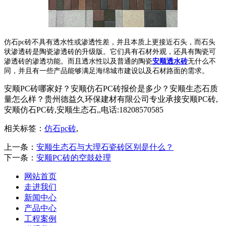
仿石pc砖不具有透水性或渗透性差，并且本质上更接近石头，而石头
状渗透砖是陶瓷渗透砖的升级版。它们具有石材外观，还具有陶瓷可
渗透砖的渗透功能。而且透水性以及普通的陶瓷
安顺透水砖
无什么不
同，并且有一些产品能够满足海绵城市建设以及石材路面的需求。
安顺PC砖哪家好？安顺仿石PC砖报价是多少？安顺生态石质
量怎么样？贵州德益久环保建材有限公司专业承接安顺PC砖,
安顺仿石PC砖,安顺生态石,,电话:18208570585
相关标签：
仿石pc砖
,
上一条：
安顺生态石与大理石瓷砖区别是什么？
下一条：
安顺PC砖的空鼓处理
网站首页
走进我们
新闻中心
产品中心
工程案例