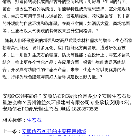
铺贴，打造简约现代或自然古朴的空间风格；厨房与卫生间的台面、
窗台，也因生态石的易清洁、耐酸碱特性成为理想选择。
室外景观
领
域，生态石可用于园林步道铺设、景观墙砌筑、花坛装饰等，其丰富
的外观能与自然环境和谐相融。在商业空间，如酒店大堂、商场地面
等，生态石以大气美观的装饰效果提升空间格调。
?
随着人们环保意识的增强和对高品质装饰材料需求的增长，生态石将
朝着
高性能化、设计多元化、应用智能化
方向发展。通过研发新技
术，进一步提升生态石的强度、防火等性能；在设计上，与艺术创意
结合，推出更多个性化产品；在应用方面，探索与智能家居系统结
合，开发具有功能性的生态石产品。未来，生态石将以更优异的表
现，持续为绿色建筑与美好人居环境建设贡献力量。
?
安顺PC砖哪家好？安顺仿石PC砖报价是多少？安顺生态石质
量怎么样？贵州德益久环保建材有限公司专业承接安顺PC砖,
安顺仿石PC砖,安顺生态石,,电话:18208570585
相关标签：
生态石
,
上一条：
安顺仿石PC砖的主要应用领域