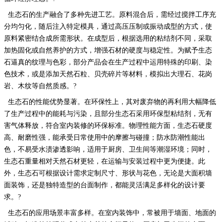
生态石的生产融合了多种先进工艺。原料混合后，需经过搅拌工序充
分均匀化，随后注入特定模具，通过高压压制或振动成型的方式，使
原料紧密结合成所需形状。在成型后，根据选用的粘结剂不同，采取
加热固化或自然养护的方式，增强石材的硬度与稳定性。为赋予生态
石逼真的纹理与色彩，部分产品会在生产过程中运用特殊的印刷、染
色技术，或是添加天然石粒、贝壳碎片等材料，模拟出大理石、花岗
岩、木纹等自然质感。
?
生态石的性能优势显著。在
环保性
上，其对废弃物的再利用大幅降低
了生产过程中的能耗与污染，且部分生态石采用环保型粘结剂，无有
害气体释放，符合室内装修的环保标准。
物理性能
方面，生态石硬度
高、耐磨性强，能承受日常使用中的摩擦与碰撞；防水防潮性能出
色，不易受水渍渗透影响，适用于厨房、卫生间等潮湿环境；同时，
生态石重量相对天然石材更轻，在运输与安装过程中更为便捷。此
外，生态石可根据设计需求定制尺寸、形状与花色，无论是大面积墙
面装饰，还是独特造型的台面制作，都能灵活满足多样化的设计要
求。
?
生态石的应用场景丰富多样。在
室内装饰
中，常被用于墙面、地面的