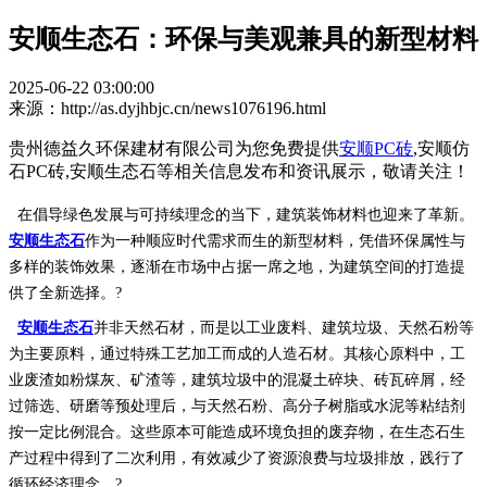
安顺生态石：环保与美观兼具的新型材料
2025-06-22 03:00:00
来源：http://as.dyjhbjc.cn/news1076196.html
贵州德益久环保建材有限公司为您免费提供
安顺PC砖
,安顺仿
石PC砖,安顺生态石等相关信息发布和资讯展示，敬请关注！
在倡导绿色发展与可持续理念的当下，建筑装饰材料也迎来了革新。
安顺生态石
作为一种顺应时代需求而生的新型材料，凭借环保属性与
多样的装饰效果，逐渐在市场中占据一席之地，为建筑空间的打造提
供了全新选择。
?
安顺生态石
并非天然石材，而是以工业废料、建筑垃圾、天然石粉等
为主要原料，通过特殊工艺加工而成的人造石材。其核心原料中，工
业废渣如粉煤灰、矿渣等，建筑垃圾中的混凝土碎块、砖瓦碎屑，经
过筛选、研磨等预处理后，与天然石粉、高分子树脂或水泥等粘结剂
按一定比例混合。这些原本可能造成环境负担的废弃物，在生态石生
产过程中得到了二次利用，有效减少了资源浪费与垃圾排放，践行了
循环经济理念。
?