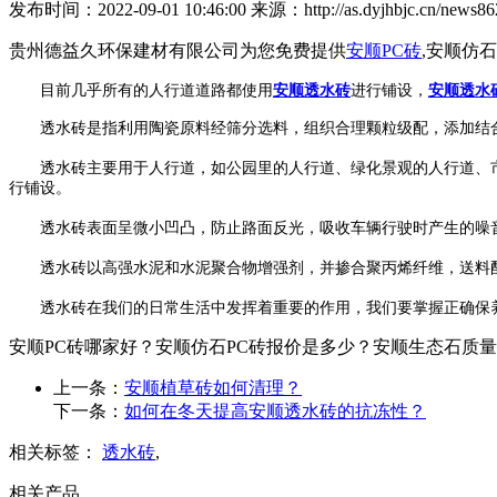
发布时间：2022-09-01 10:46:00 来源：http://as.dyjhbjc.cn/news862
贵州德益久环保建材有限公司为您免费提供
安顺PC砖
,安顺仿
目前几乎所有的人行道道路都使用
安顺透水砖
进行铺设，
安顺透水
透水砖是指利用陶瓷原料经筛分选料，组织合理颗粒级配，添加结合
透水砖主要用于人行道，如公园里的人行道、绿化景观的人行道、市
行铺设。
透水砖表面呈微小凹凸，防止路面反光，吸收车辆行驶时产生的噪音
透水砖以高强水泥和水泥聚合物增强剂，并掺合聚丙烯纤维，送料配
透水砖在我们的日常生活中发挥着重要的作用，我们要掌握正确保养
安顺PC砖哪家好？安顺仿石PC砖报价是多少？安顺生态石质量怎么样
上一条：
安顺植草砖如何清理？
下一条：
如何在冬天提高安顺透水砖的抗冻性？
相关标签：
透水砖
,
相关产品