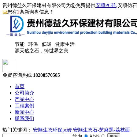
贵州德益久环保建材有限公司为您免费提供
安顺PC砖
,安顺仿
您有
2
条新询盘信息！
节能 环保 低碳 健康生活
源天然之石，铸世界之美
免费咨询热线
18208570585
首页
公司简介
产品中心
工程案例
新闻中心
联系我们
热门关键词：
安顺生态环保pc砖
安顺生态石-芝麻黑-荔枝面
站内
站外