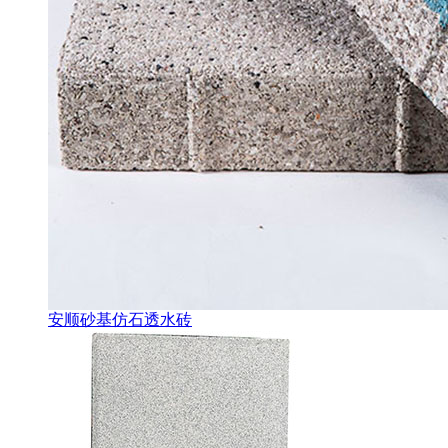
安顺砂基仿石透水砖