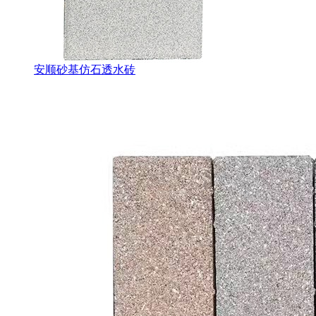
安顺砂基仿石透水砖