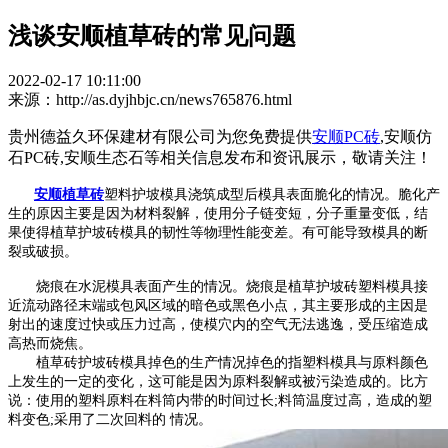
浅谈安顺植草砖的常见问题
2022-02-17 10:11:00
来源：http://as.dyjhbjc.cn/news765876.html
贵州德益久环保建材有限公司为您免费提供
安顺PC砖
,安顺仿
石PC砖,安顺生态石等相关信息发布和资讯展示，敬请关注！
安顺植草砖
塑料护坡模具浇筑成型后模具表面脆化的情况。
脆化产
生的原因主要是因为材料裂解，使用分子链变短，分子重量变低，结
果使得植草
护坡砖
模具的韧性等物理性能变差。有可能导致模具的断
裂或破损。
烧痕在水泥模具表面产生的情况。
烧痕是植草护坡砖塑料模具接
近流动路径末端或包风区域的暗色或黑色小点，其主要形成的主因是
射出的速度过快或压力过高，使模穴内的空气无法逃逸，受压缩造成
高热而烧焦。
植草砖护坡砖模具掉色的生产情况
掉色的指塑料模具与原料颜色
上发生的一定的变化，这可能是因为原料裂解或被污染造成的。比方
说：使用的塑料原料在料筒内带的时间过长;料筒温度过高，造成的塑
料变色;采用了二次回料的 情况。