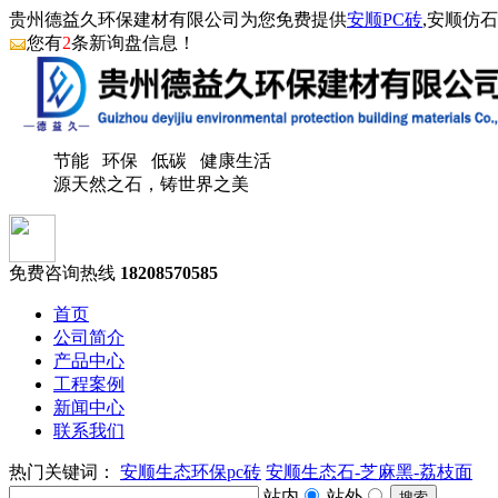
贵州德益久环保建材有限公司为您免费提供
安顺PC砖
,安顺仿
您有
2
条新询盘信息！
节能 环保 低碳 健康生活
源天然之石，铸世界之美
免费咨询热线
18208570585
首页
公司简介
产品中心
工程案例
新闻中心
联系我们
热门关键词：
安顺生态环保pc砖
安顺生态石-芝麻黑-荔枝面
站内
站外