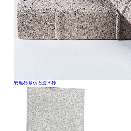
安顺砂基仿石透水砖