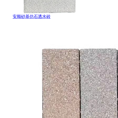
安顺砂基仿石透水砖