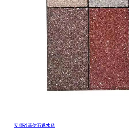
安顺砂基仿石透水砖