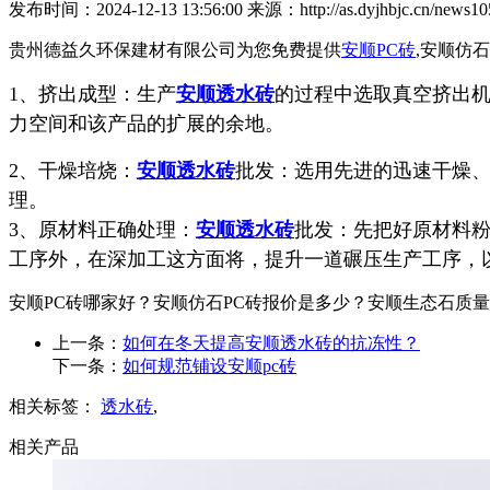
发布时间：2024-12-13 13:56:00 来源：http://as.dyjhbjc.cn/news105
贵州德益久环保建材有限公司为您免费提供
安顺PC砖
,安顺仿
1、挤出成型：生产
安顺透水砖
的过程中选取真空挤出机，
力空间和该产品的扩展的余地。
2、干燥培烧：
安顺透水砖
批发：选用先进的迅速干燥
理。
3、原材料正确处理：
安顺透水砖
批发：先把好原材料
工序外，在深加工这方面将，提升一道碾压生产工序，
安顺PC砖哪家好？安顺仿石PC砖报价是多少？安顺生态石质量怎么样
上一条：
如何在冬天提高安顺透水砖的抗冻性？
下一条：
如何规范铺设安顺pc砖
相关标签：
透水砖
,
相关产品